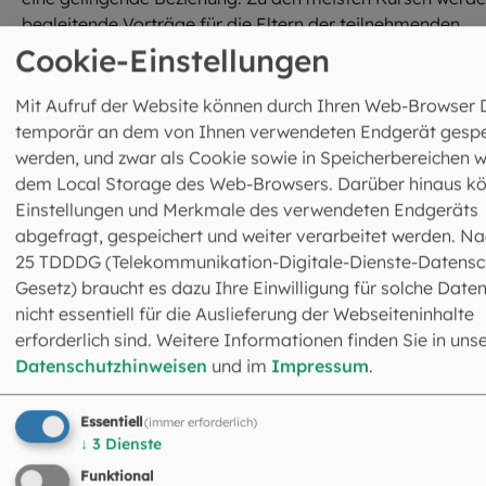
begleitende Vorträge für die Eltern der teilnehmenden
Schülerinnen und Schüler angeboten.
Cookie-Einstellungen
Nach eineinhalb Stunden haben die Mädchen aus der
Mit Aufruf der Website können durch Ihren Web-Browser 
Maria-Ward-Realschule gelernt, was geschehen muss,
temporär an dem von Ihnen verwendeten Endgerät gespe
damit aus einem Spermium und einer Eizelle ein Kind
werden, und zwar als Cookie sowie in Speicherbereichen w
entstehen kann. Später werden sie eine Traumreise durch
dem Local Storage des Web-Browsers. Darüber hinaus k
ihren eigenen Körper machen und anschließend selbst in 
Einstellungen und Merkmale des verwendeten Endgeräts
Rolle von Hormonen schlüpfen und erleben, wie diese ein
abgefragt, gespeichert und weiter verarbeitet werden. Na
Mädchen zur Frau werden lassen und dafür sorgen, dass 
25 TDDDG (Telekommunikation-Digitale-Dienste-Datensc
zum ersten Mal seine Monatsblutung bekommt.
Gesetz) braucht es dazu Ihre Einwilligung für solche Daten
nicht essentiell für die Auslieferung der Webseiteninhalte
In einem ausführlichen Gespräch werden die Schülerinne
erforderlich sind. Weitere Informationen finden Sie in uns
erfahren, was es mit diesem Blut genau auf sich hat, wa
Datenschutzhinweisen
und im
Impressum
.
sie keine Angst vor „den Tagen“ haben müssen und wie
Binden und Tampons verwendet werden – und können
Essentiell
(immer erforderlich)
abschließend alles fragen, was ihnen zu diesem Thema
↓
3
Dienste
sonst noch auf dem Herzen liegt.
Funktional