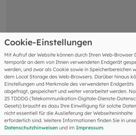
Cookie-Einstellungen
Gottesdienste in Ihrer Muttersprache
Die Welt rückt immer enger zusammen und auch unser
Mit Aufruf der Website können durch Ihren Web-Browser 
Erzbistum wird internationaler. Menschen aus vielen
temporär an dem von Ihnen verwendeten Endgerät gespe
verschiedenen Ländern leben hier ihre...
werden, und zwar als Cookie sowie in Speicherbereichen w
dem Local Storage des Web-Browsers. Darüber hinaus k
©
Robert Kiderle / EOM
Einstellungen und Merkmale des verwendeten Endgeräts
abgefragt, gespeichert und weiter verarbeitet werden. Na
25 TDDDG (Telekommunikation-Digitale-Dienste-Datensc
Gesetz) braucht es dazu Ihre Einwilligung für solche Daten
nicht essentiell für die Auslieferung der Webseiteninhalte
erforderlich sind. Weitere Informationen finden Sie in uns
Datenschutzhinweisen
und im
Impressum
.