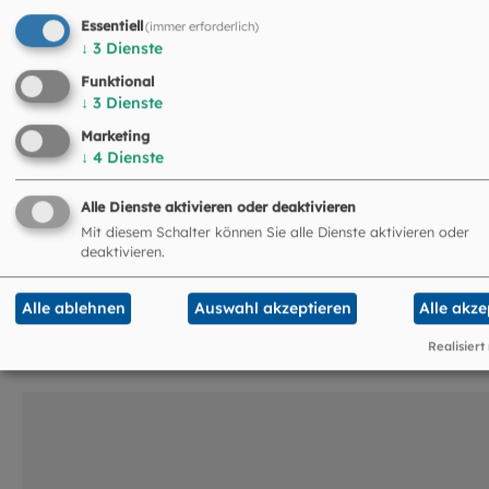
Essentiell
(immer erforderlich)
↓
3
Dienste
Funktional
↓
3
Dienste
Marketing
↓
4
Dienste
Liturgie: So feiern wir gemeinsam
Alle Dienste aktivieren oder deaktivieren
Mit diesem Schalter können Sie alle Dienste aktivieren oder
unseren Glauben
deaktivieren.
Die Liturgie ist das Herzstück unseres Glaubens. In ihr
kommt zum Ausdruck, was Christinnen und Christen
Alle ablehnen
Auswahl akzeptieren
Alle akze
glauben, hoffen und miteinander fei...
Realisiert
©
Hendrik Steffens / EOM