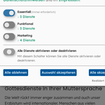
Essentiell
(immer erforderlich)
↓
3
Dienste
Funktional
↓
3
Dienste
Marketing
↓
4
Dienste
Alle Dienste aktivieren oder deaktivieren
Mit diesem Schalter können Sie alle Dienste aktivieren oder
deaktivieren.
Alle ablehnen
Auswahl akzeptieren
Alle akze
Realisiert
Gottesdienste in Ihrer Muttersprache
Die Welt rückt immer enger zusammen und auch unser
Erzbistum wird internationaler. Menschen aus vielen