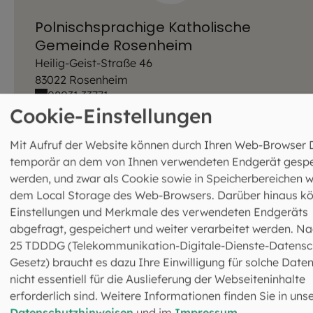
Polnischsprachige Katholische
Gemeinde Rosenheim
Heilig-Geist-Straße 46
83022 Rosenheim
08031 33771
08031 3040146
Cookie-Einstellungen
polnischsprachige-mission.rosenheim@ebmu
c.de
Mit Aufruf der Website können durch Ihren Web-Browser 
temporär an dem von Ihnen verwendeten Endgerät gespe
werden, und zwar als Cookie sowie in Speicherbereichen w
dem Local Storage des Web-Browsers. Darüber hinaus k
Einstellungen und Merkmale des verwendeten Endgeräts
abgefragt, gespeichert und weiter verarbeitet werden. Na
25 TDDDG (Telekommunikation-Digitale-Dienste-Datensc
Das könnte Sie auch
Gesetz) braucht es dazu Ihre Einwilligung für solche Daten
nicht essentiell für die Auslieferung der Webseiteninhalte
interessieren
erforderlich sind. Weitere Informationen finden Sie in uns
Datenschutzhinweisen
und im
Impressum
.
©
Robert Kiderle / EOM