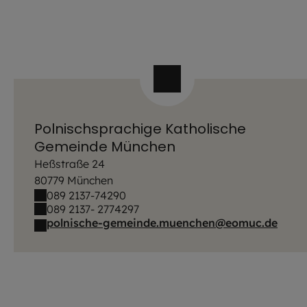
3 venue_list.results_announcement_multiple
Polnischsprachige Katholische
Gemeinde München
Heßstraße 24
80779 München
089 2137-74290
089 2137- 2774297
polnische-gemeinde.muenchen@eomuc.de