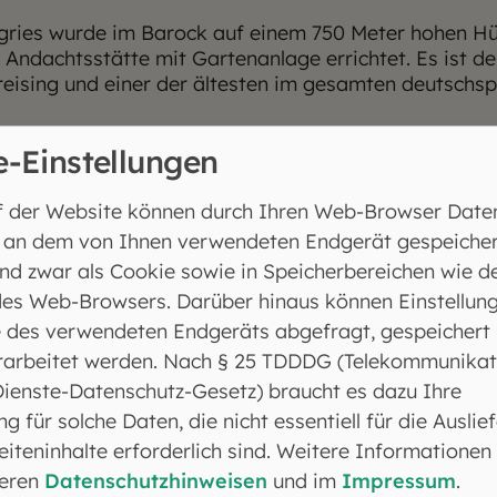
ries wurde im Barock auf einem 750 Meter hohen Hü
 Andachtsstätte mit Gartenanlage errichtet. Es ist de
eising und einer der ältesten im gesamten deutschs
e-Einstellungen
f der Website können durch Ihren Web-Browser Date
 an dem von Ihnen verwendeten Endgerät gespeicher
nd zwar als Cookie sowie in Speicherbereichen wie d
es Web-Browsers. Darüber hinaus können Einstellun
 des verwendeten Endgeräts abgefragt, gespeichert
rarbeitet werden. Nach § 25 TDDDG (Telekommunikat
Dienste-Datenschutz-Gesetz) braucht es dazu Ihre
e von
Video-Abruf YouTube
bereitgestellte externe In
ng für solche Daten, die nicht essentiell für die Auslie
iteninhalte erforderlich sind. Weitere Informationen
Ja
seren
Datenschutzhinweisen
und im
Impressum
.