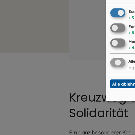
Ess
↓
3
Fun
↓
3
Mar
↓
4
All
Mit
Alle ableh
Kreuzweg d
Solidarität
Ein ganz besonderer Kreuz