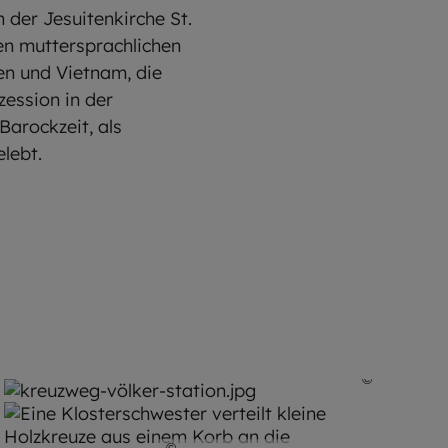
der Jesuitenkirche St.
en muttersprachlichen
en und Vietnam, die
zession in der
Barockzeit, als
lebt.
Kiderle /Erzbischöfliches Ordinariat München
©
Robert K
©
Robert Kiderle / EOM