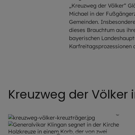
„Kreuzweg der Völker“ Gl
Michael in der Fußgängerz
Gemeinden. Insbesondere 
dieses Brauchtum aus ihre
bayerischen Landeshauptst
Karfreitagsprozessionen a
Kreuzweg der Völker
©
Rober
©
Robert Kiderle / EOM