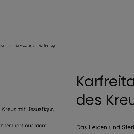
njahr
Karwoche
Karfreitag
Karfreit
des Kre
nchner Liebfrauendom
Das Leiden und Ster