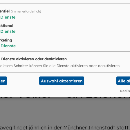
entiell
(immer erforderlich)
Dienste
ktional
Dienste
keting
Dienste
e Dienste aktivieren oder deaktivieren
 diesem Schalter können Sie alle Dienste aktivieren oder deaktivieren.
nen
Auswahl akzeptieren
Alle 
er Völker – ein Zeichen
Realis
weg findet jährlich in der Münchner Innenstadt statt.