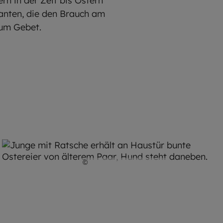
n in der Zeit bis Ostern
ranten, die den Brauch am
 zum Gebet.
©
Robert Kiderle / EOM