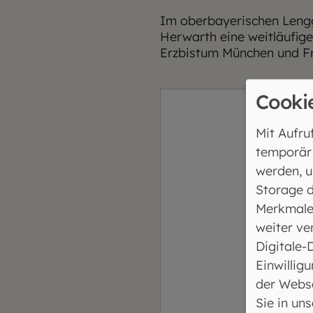
Im oberbayerischen Lengg
Herwarth eine weitläufige
Erzbistum München und Fr
Cooki
Mit Aufru
temporär
werden, u
Storage d
Merkmale
weiter ve
Digitale-
Möchten Si
Einwilligu
der Webse
Sie in un