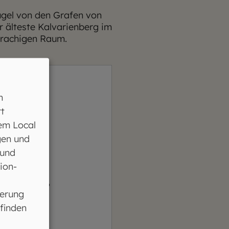
gel von den Grafen von
r älteste Kalvarienberg im
prachigen Raum.
n
t
em Local
gen und
 und
ion-
halte laden?
ferung
 finden