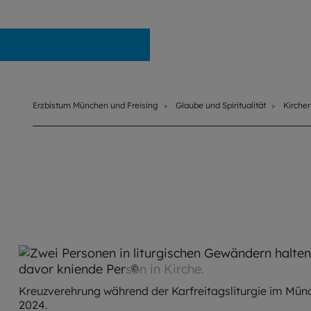
Erzbistum München und Freising
Erzbistum München und Freising
Glaube und Spiritualität
Kirche
©
Robert Kiderle / EOM
Kreuzverehrung während der Karfreitagsliturgie im Mü
2024.