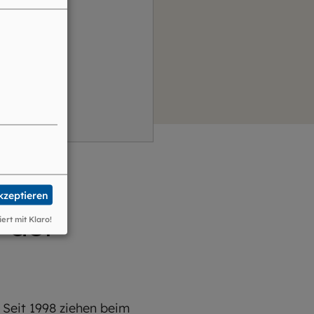
akzeptieren
 der
iert mit Klaro!
 Seit 1998 ziehen beim