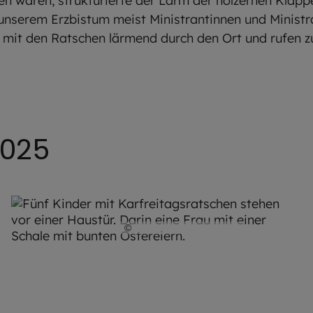
 waren, strukturierte der Lärm der hölzernen Klapper
 unserem Erzbistum meist Ministrantinnen und Minist
en mit den Ratschen lärmend durch den Ort und rufen
2025
©
Robert Kiderle / EOM