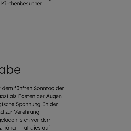
Kiderle /Erzbischöfliches Ordinariat München
gabe
it dem fünften Sonntag der
uasi als Fasten der Augen
gische Spannung. In der
nd zur Verehrung
geladen, sich vor dem
 nähert, tut dies auf