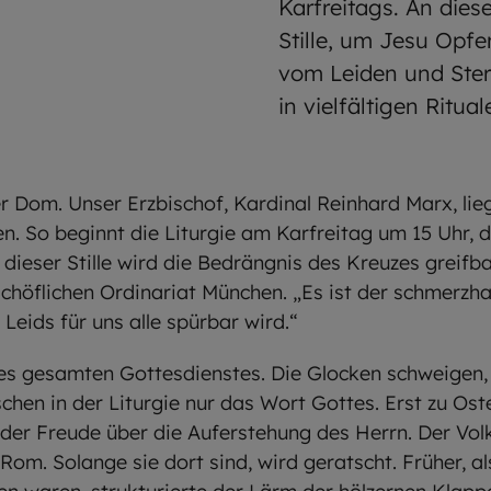
Karfreitags. An dies
Stille, um Jesu Opfe
vom Leiden und Ster
in vielfältigen Ritu
er Dom. Unser Erzbischof, Kardinal Reinhard Marx, li
en. So beginnt die Liturgie am Karfreitag um 15 Uhr,
 dieser Stille wird die Bedrängnis des Kreuzes greifb
schöflichen Ordinariat München. „Es ist der schmerzh
Leids für uns alle spürbar wird.“
des gesamten Gottesdienstes. Die Glocken schweigen, 
chen in der Liturgie nur das Wort Gottes. Erst zu Os
 der Freude über die Auferstehung des Herrn. Der Vo
 Rom. Solange sie dort sind, wird geratscht. Früher, a