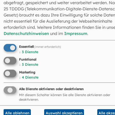
Wiederherstellung degradierter Flächen durch das Anleg
abgefragt, gespeichert und weiter verarbeitet werden. Na
von Beeten, Dämmen sowie Aufforstungsmaßnahmen
25 TDDDG (Telekommunikation-Digitale-Dienste-Datensc
einzubeziehen. (fho)
Gesetz) braucht es dazu Ihre Einwilligung für solche Daten
nicht essentiell für die Auslieferung der Webseiteninhalte
erforderlich sind. Weitere Informationen finden Sie in uns
Hinweis:
Für die Berichterstattung ist ein Bild bereits
Datenschutzhinweisen
und im
Impressum
.
umgesetzter Hilfsmaßnahmen im Tschad beigefügt:
www.erzbistum-muenchen.de/presse
Essentiell
(immer erforderlich)
↓
3
Dienste
Funktional
↓
3
Dienste
Download für die Berichterstattung
Marketing
bereits umgesetzter
↓
4
Dienste
Hilfsmaßnahmen im Tschad
Alle Dienste aktivieren oder deaktivieren
Bildnachweis: Volker Gerdesmeier/Caritas international
Mit diesem Schalter können Sie alle Dienste aktivieren oder
deaktivieren.
Bildunterschrift: Dank der Brunnen können die unterstütz
Haushalte – in Gemeinschaftsarbeit als
Alle ablehnen
Auswahl akzeptieren
Alle akze