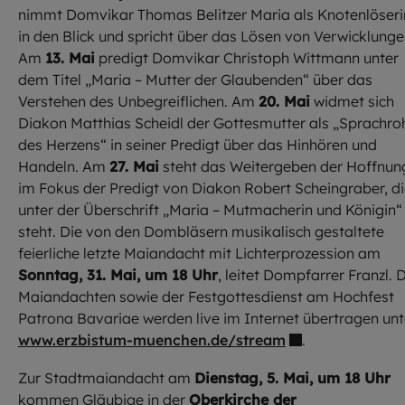
nimmt Domvikar Thomas Belitzer Maria als Knotenlöseri
in den Blick und spricht über das Lösen von Verwicklunge
Am
13. Mai
predigt Domvikar Christoph Wittmann unter
dem Titel „Maria – Mutter der Glaubenden“ über das
Verstehen des Unbegreiflichen. Am
20. Mai
widmet sich
Diakon Matthias Scheidl der Gottesmutter als „Sprachro
des Herzens“ in seiner Predigt über das Hinhören und
Handeln. Am
27. Mai
steht das Weitergeben der Hoffnun
im Fokus der Predigt von Diakon Robert Scheingraber, d
unter der Überschrift „Maria – Mutmacherin und Königin“
steht. Die von den Dombläsern musikalisch gestaltete
feierliche letzte Maiandacht mit Lichterprozession am
Sonntag, 31. Mai, um 18 Uhr
, leitet Dompfarrer Franzl. 
Maiandachten sowie der Festgottesdienst am Hochfest
Patrona Bavariae werden live im Internet übertragen unt
www.erzbistum-muenchen.de/stream
.
Zur Stadtmaiandacht am
Dienstag, 5. Mai, um 18 Uhr
kommen Gläubige in der
Oberkirche der