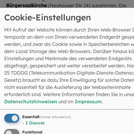
Bürgersaalkirche
(Neuhauser Str. 14) zusammen. Die
Maiandacht steht unter dem Leitwort „Mary, Mother, Lov
Cookie-Einstellungen
und soll neuen Wegen der Marienverehrung Raum geben
und dabei insbesondere weiblichen Perspektiven auf die
Mit Aufruf der Website können durch Ihren Web-Browser 
Gottesmutter Ausdruck verleihen. Die Feier wird
temporär an dem von Ihnen verwendeten Endgerät gespe
musikalisch von „Open Spirit“, dem Gospelchor der
werden, und zwar als Cookie sowie in Speicherbereichen w
Truderinger Pfarrei St. Augustinus, gestaltet.
dem Local Storage des Web-Browsers. Darüber hinaus k
Einstellungen und Merkmale des verwendeten Endgeräts
Evangelische Gäste predigen bei den Ökumenischen
abgefragt, gespeichert und weiter verarbeitet werden. Na
Maiandachten in der
Jesuitenkirche St. Michael
25 TDDDG (Telekommunikation-Digitale-Dienste-Datensc
(Neuhauser Straße 6),
jeweils montags um 18 Uhr
: Am
Gesetz) braucht es dazu Ihre Einwilligung für solche Daten
Mai
spricht Rundfunkpfarrerin Julia Rittner-Kopp unter 
nicht essentiell für die Auslieferung der Webseiteninhalte
Titel „Maria breit den Mantel aus“ darüber, mit Maria Wei
erforderlich sind. Weitere Informationen finden Sie in uns
zu lernen. „Eva und Maria – ein Gespräch unter
Datenschutzhinweisen
und im
Impressum
.
Freundinnen“ ist die Predigt überschrieben, die Kirchenrä
Melitta Müller-Hansen am
11. Mai
hält. Pfarrer Felix
Essentiell
(immer erforderlich)
Leibrock, Geschäftsführer des Evangelischen
↓
3
Dienste
Bildungswerks München, setzt sich am
18. Mai
damit
Funktional
auseinander, wie Maria hilft, das Schicksal anzunehmen.