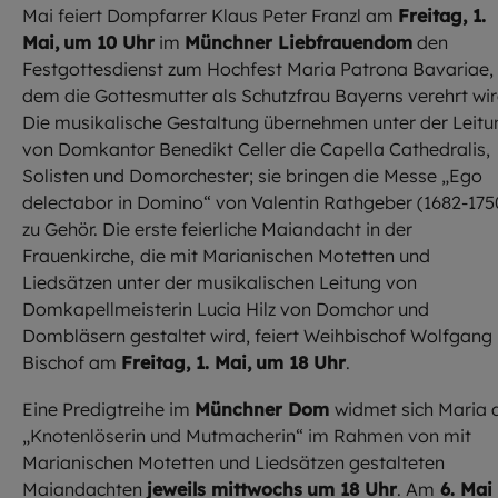
Mai feiert Dompfarrer Klaus Peter Franzl am
Freitag, 1.
Mai,
um 10 Uhr
im
Münchner Liebfrauendom
den
Festgottesdienst zum Hochfest Maria Patrona Bavariae,
dem die Gottesmutter als Schutzfrau Bayerns verehrt wir
Die musikalische Gestaltung übernehmen unter der Leitu
von Domkantor Benedikt Celler die Capella Cathedralis,
Solisten und Domorchester; sie bringen die Messe „Ego
delectabor in Domino“ von Valentin Rathgeber (1682-175
zu Gehör. Die erste feierliche Maiandacht in der
Frauenkirche,
die mit Marianischen Motetten und
Liedsätzen unter der musikalischen Leitung von
Domkapellmeisterin Lucia Hilz von Domchor und
Dombläsern gestaltet wird, feiert Weihbischof Wolfgang
Bischof am
Freitag, 1. Mai,
um 18 Uhr
.
Eine Predigtreihe im
Münchner Dom
widmet sich Maria 
„Knotenlöserin und Mutmacherin“ im Rahmen von mit
Marianischen Motetten und Liedsätzen gestalteten
Maiandachten
jeweils mittwochs
um 18 Uhr
. Am
6. Mai