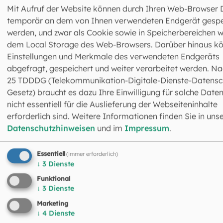
Vielfalt“. „Mir ist, was die Zukunft des Landeskomitees
Mit Aufruf der Website können durch Ihren Web-Browser 
angeht, nicht bange“, erklärte Alois Baumgartner, der vo
temporär an dem von Ihnen verwendeten Endgerät gespe
1982 bis 1992 Geschäftsführer des Landeskomitees und 
werden, und zwar als Cookie sowie in Speicherbereichen w
1998 bis 2010 Vorsitzender des Diözesanrats München un
dem Local Storage des Web-Browsers. Darüber hinaus k
Freising war. Gisela Häfele, stellvertretende
Einstellungen und Merkmale des verwendeten Endgeräts
Landeskomitee-Vorsitzende von 2005 bis 2017 fügte an, 
abgefragt, gespeichert und weiter verarbeitet werden. Na
hoffe, „dass die gegenseitige Wertschätzung die Grundl
25 TDDDG (Telekommunikation-Digitale-Dienste-Datensc
bleibt, dass das Landeskomitee die Wünsche der Mensc
Gesetz) braucht es dazu Ihre Einwilligung für solche Daten
wahrnimmt und sie vertritt und weitergibt“ und Walter
nicht essentiell für die Auslieferung der Webseiteninhalte
Bayerlein, Mitglied der Vollversammlung von 1985 bis 20
erforderlich sind. Weitere Informationen finden Sie in uns
riet den Delegierten: „Unsere Kirche ist kein Lehrgebäude
Datenschutzhinweisen
und im
Impressum
.
und keine Zwangsanstalt. Sie hat mit Begegnung, mit
Zuwendung zu tun und mit einem zugewandten Blick ins
Essentiell
(immer erforderlich)
fremde Gesicht. Dabei sollten Sie bleiben, egal, was
↓
3
Dienste
passiert.“
Funktional
↓
3
Dienste
Das Landeskomitee der Katholiken in Bayern wurde am 2
April 1951 in Regensburg als „Landesausschuß der
Marketing
Katholischen Aktion in Bayern“ mit Eugen Rucker als
↓
4
Dienste