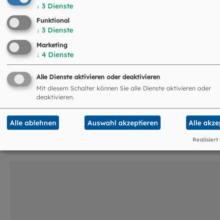
08133 918530
↓
3
Dienste
PV-Fahrenzhausen-Haimhausen@ebmuc.de
Funktional
↓
3
Dienste
Marketing
↓
4
Dienste
Alle Dienste aktivieren oder deaktivieren
Mit diesem Schalter können Sie alle Dienste aktivieren oder
deaktivieren.
Das könnte Sie auch
Alle ablehnen
Auswahl akzeptieren
Alle akze
interessieren
Realisiert
©
HA Kunst / EOM