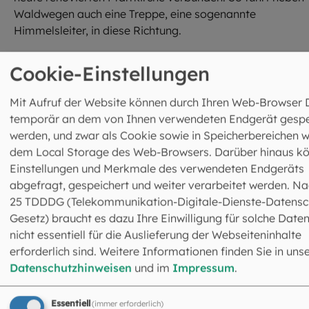
Waldwegen auch eine Treppe, eine sogenannte
Himmelsleiter, in diese Richtung.
Cookie-Einstellungen
Mit Aufruf der Website können durch Ihren Web-Browser 
Anfahrt im Auto und zu Fuß, nächster Bahnhof Haimhaus
temporär an dem von Ihnen verwendeten Endgerät gespe
kein barrierefreier Zugang.
werden, und zwar als Cookie sowie in Speicherbereichen w
dem Local Storage des Web-Browsers. Darüber hinaus k
Einstellungen und Merkmale des verwendeten Endgeräts
abgefragt, gespeichert und weiter verarbeitet werden. Na
25 TDDDG (Telekommunikation-Digitale-Dienste-Datensc
Gesetz) braucht es dazu Ihre Einwilligung für solche Daten
nicht essentiell für die Auslieferung der Webseiteninhalte
erforderlich sind. Weitere Informationen finden Sie in uns
Kath. Pfarramt Haimhausen
Datenschutzhinweisen
und im
Impressum
.
Pfarrstraße 4
85778 Haimhausen
Essentiell
(immer erforderlich)