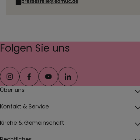
pressestelle@eomuc.de
Folgen Sie uns
instagram
facebook
youtube
linkedin
Über uns
Über das Erzbistum
Kontakt & Service
Erzbischof
Kontakt
Kirche & Gemeinschaft
Pfarreien
Pressebereich
Papst
Katholisch werden und Wiedereintritt
Rechtliches