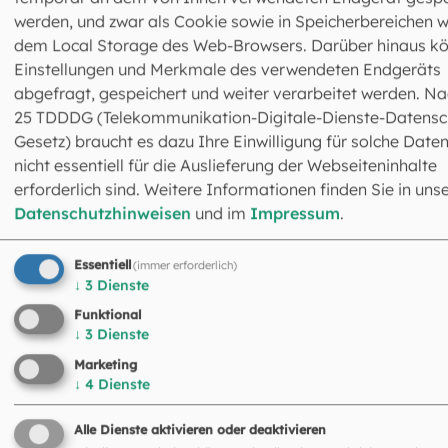
Vertretung der Laien in der Seelsorgsregion München der
werden, und zwar als Cookie sowie in Speicherbereichen w
Erzdiözese München und Freising und setzt sich zusamm
dem Local Storage des Web-Browsers. Darüber hinaus k
aus Delegierten der Dekanatsräte, der muttersprachigen
Einstellungen und Merkmale des verwendeten Endgeräts
Gemeinden, der katholischen Verbände und
abgefragt, gespeichert und weiter verarbeitet werden. Na
Gemeinschaften des Laienapostolats, zudem
25 TDDDG (Telekommunikation-Digitale-Dienste-Datensc
Vertreterinnen und Vertreter von Organisationen,
Gesetz) braucht es dazu Ihre Einwilligung für solche Daten
Berufsgruppen und Ordensgemeinschaften sowie
nicht essentiell für die Auslieferung der Webseiteninhalte
hinzugewählten Personen des öffentlichen Lebens. Die
erforderlich sind. Weitere Informationen finden Sie in uns
Mitglieder treffen sich jeweils im Frühjahr und im Herbst 
Datenschutzhinweisen
und im
Impressum
.
Vollversammlungen. Das Laiengremium bezieht Stellung 
aktuellen gesellschaftlichen Herausforderungen; es
Essentiell
(immer erforderlich)
beschäftigte sich in den vergangenen vier Jahren etwa
↓
3
Dienste
intensiv mit bildungspolitischen Fragestellungen oder d
Funktional
veränderten Kommunikationsverhalten in Kultur und
↓
3
Dienste
Gesellschaft. Zudem begleitet das Gremium kirchliche
Entwicklungen und Neuorganisationsprozesse, etwa die
Marketing
↓
4
Dienste
Dekanatsreform. Der Katholikenrat wirkt bei
Gottesdiensten und Veranstaltungen mit, zum Beispiel b
Alle Dienste aktivieren oder deaktivieren
Bennofest, der Fronleichnamsprozession und der Andach