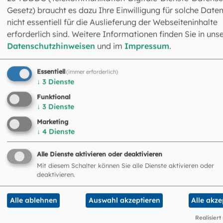
nein
Gesetz) braucht es dazu Ihre Einwilligung für solche Daten
nicht essentiell für die Auslieferung der Webseiteninhalte
Z. B. im Rahmen eines jährlichen Programmversandes
erforderlich sind. Weitere Informationen finden Sie in uns
Datenschutzhinweisen
und im
Impressum
.
Die
Datenschutzhinweise
haben wir zur Kenntnis
genommen und akzeptiert. Ihre Daten werden nicht a
Essentiell
(immer erforderlich)
andere weiter gegeben.
↓
3
Dienste
Funktional
↓
3
Dienste
I'm not a robot
Marketing
↓
4
Dienste
ABSENDEN
Alle Dienste aktivieren oder deaktivieren
Mit diesem Schalter können Sie alle Dienste aktivieren oder
deaktivieren.
Alle ablehnen
Auswahl akzeptieren
Alle akze
Realisiert