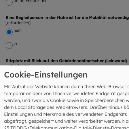
beide Ehepartner
Eine Begleitperson in der Nähe ist für die Mobilität notwendig
nein
ja
Sitzplatz mit Blick auf den Gebärdendolmetscher (Leinwand)
Cookie-Einstellungen
nein
Mit Aufruf der Website können durch Ihren Web-Browser 
ja
temporär an dem von Ihnen verwendeten Endgerät gespe
werden, und zwar als Cookie sowie in Speicherbereichen w
Sind Sie damit einverstanden, dass wir Ihnen Informationen 
dem Local Storage des Web-Browsers. Darüber hinaus k
weiteren Seminarangeboten zusenden?
Einstellungen und Merkmale des verwendeten Endgeräts
ja
abgefragt, gespeichert und weiter verarbeitet werden. Na
25 TDDDG (Telekommunikation-Digitale-Dienste-Datensc