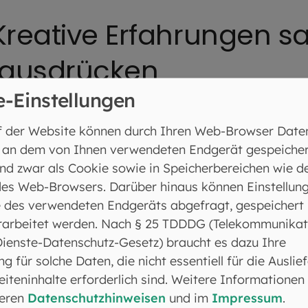
 Kreative Erfahrungen 
t ausdrücken
e-Einstellungen
chausammlung und den wechselnden Sonderausstellung
f der Website können durch Ihren Web-Browser Date
reiche Workshops an, bei denen kleine Kunstwerke 
 an dem von Ihnen verwendeten Endgerät gespeicher
 Erwachsene sind herzlich eingeladen, hier selbst krea
nd zwar als Cookie sowie in Speicherbereichen wie d
es Web-Browsers. Darüber hinaus können Einstellun
tle Chapel von Kiki Smi
 des verwendeten Endgeräts abgefragt, gespeichert
rarbeitet werden. Nach § 25 TDDDG (Telekommunikat
Dienste-Datenschutz-Gesetz) braucht es dazu Ihre
teht, etwas abseits, eine kleine Kapelle, die 2023 v
ng für solche Daten, die nicht essentiell für die Auslie
 Zusammenarbeit mit dem Architekturbüro Brückner &
iteninhalte erforderlich sind. Weitere Informationen
nenden Kontrast zu der Ziegelfassade, die aus ausra
seren
Datenschutzhinweisen
und im
Impressum
.
ng besteht, eröffnet die goldene Heilig-Geist-Taube,