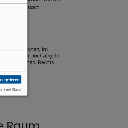
m, die sich nach
akzeptieren
iert mit Klaro!
ele Raum