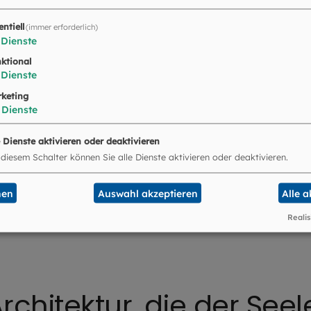
zmantelmadonna geweiht bietet die Kapelle allen Rau
entiell
(immer erforderlich)
will Zufluchtsstätte für alle Trostsuchenden sein.
Dienste
ktional
Dienste
keting
Dienste
e Dienste aktivieren oder deaktivieren
 diesem Schalter können Sie alle Dienste aktivieren oder deaktivieren.
s Dashuber
hapel besteht aus Dachziegeln der Stadtpfarrkirche Ruhpolding.
nen
Auswahl akzeptieren
Alle 
Realis
Architektur, die der Se