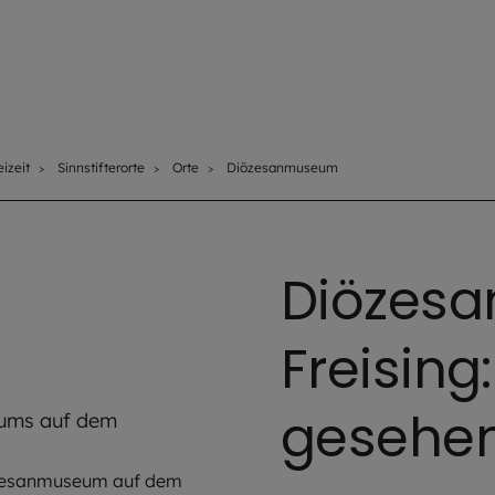
izeit
Sinnstifterorte
Orte
Diözesanmuseum
Diözes
Freisin
gesehen
iözesanmuseum auf dem