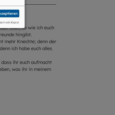
akzeptieren
iert mit Klaro!
der liebt, so wie ich euch
reunde hingibt.
cht mehr Knechte; denn der
denn ich habe euch alles
, dass ihr euch aufmacht
geben, was ihr in meinem