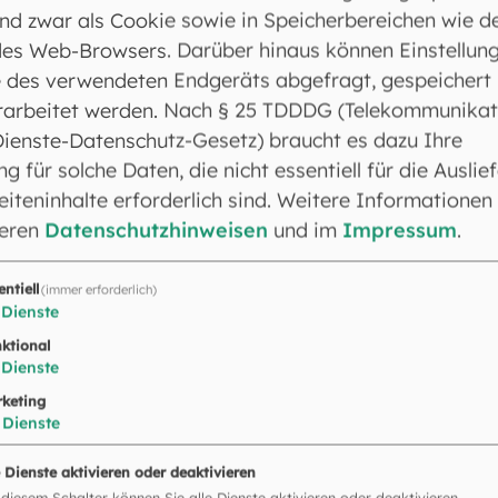
nd zwar als Cookie sowie in Speicherbereichen wie d
nige von uns, denen wir keinen Auftrag erteilt haben,
es Web-Browsers. Darüber hinaus können Einstellun
ter erregt haben. Deshalb haben wir einmütig besch
 des verwendeten Endgeräts abgefragt, gespeichert
 mit unseren geliebten Brüdern Bárnabas und Paulus
rarbeitet werden. Nach § 25 TDDDG (Telekommunikat
Christi, unseres Herrn, ihr Leben eingesetzt haben. 
Dienste-Datenschutz-Gesetz) braucht es dazu Ihre
leiche auch mündlich mitteilen sollen.
ng für solche Daten, die nicht essentiell für die Auslie
d wir haben beschlossen, euch keine weitere Last auf
iteninhalte erforderlich sind. Weitere Informationen
opferfleisch, Blut, Ersticktes und Unzucht zu meiden
seren
Datenschutzhinweisen
und im
Impressum
.
Lebt wohl!
bgesandten und sie zogen hinab nach Antióchia, rie
entiell
(immer erforderlich)
r den Brief. Sie lasen ihn und freuten sich über den
Dienste
ktional
Dienste
s 57 (56),8-9.10-11 (R: vgl. 10a)
keting
t, / mein Herz ist bereit,
ich will singen und spielen.
Dienste
 Harfe und Leier!
Ich will das Morgenrot wecken. - (K
, unter den Völkern,
dir vor den Nationen spielen. Denn
e Dienste aktivieren oder deaktivieren
 diesem Schalter können Sie alle Dienste aktivieren oder deaktivieren.