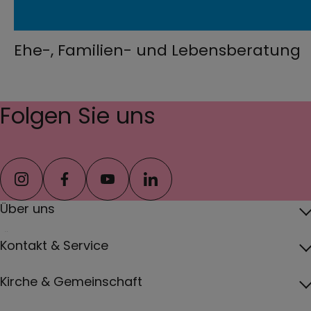
Ehe-, Familien- und Lebensberatung
Folgen Sie uns
instagram
facebook
youtube
linkedin
Über uns
Über das Erzbistum
Kontakt & Service
Erzbischof
Kontakt
Kirche & Gemeinschaft
Pfarreien
Pressebereich
Papst