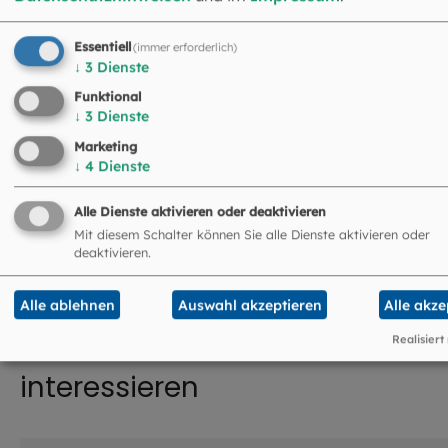
80104 München
Essentiell
(immer erforderlich)
Hinweis: Bitte nutzen Sie für Ihre Rechnungen die
↓
3
Dienste
angegebene Rechnungsanschrift.
Funktional
Versand der Rechnungen bitte ausschließlich per
↓
3
Dienste
Mail an
rechnung@eomuc.de
Marketing
↓
4
Dienste
Alle Dienste aktivieren oder deaktivieren
Mit diesem Schalter können Sie alle Dienste aktivieren oder
deaktivieren.
Alle ablehnen
Auswahl akzeptieren
Alle akze
Realisiert
Das könnte Sie auch
interessieren
©
Robert Kiderle / EOM