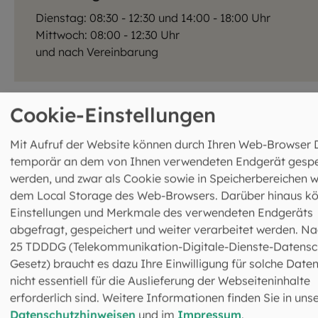
Dienstag: 08:30 - 12:30 und 14:00 - 18:00 Uhr
Mittwoch: 08:00 - 12:30 Uhr
und nach Vereinbarung
Cookie-Einstellungen
Mit Aufruf der Website können durch Ihren Web-Browser 
temporär an dem von Ihnen verwendeten Endgerät gespe
werden, und zwar als Cookie sowie in Speicherbereichen w
dem Local Storage des Web-Browsers. Darüber hinaus k
Einstellungen und Merkmale des verwendeten Endgeräts
Rechnungsanschrift
abgefragt, gespeichert und weiter verarbeitet werden. Na
Erzdiözese München und Freising KdöR
25 TDDDG (Telekommunikation-Digitale-Dienste-Datensc
Ressort 6, Bäuerliche Familienberatung
Gesetz) braucht es dazu Ihre Einwilligung für solche Daten
Referenznummer: 10610001
nicht essentiell für die Auslieferung der Webseiteninhalte
Peter Bartlechner
erforderlich sind. Weitere Informationen finden Sie in uns
Postfach 310426
Datenschutzhinweisen
und im
Impressum
.