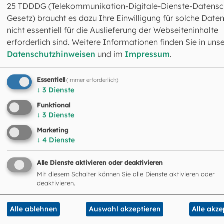
25 TDDDG (Telekommunikation-Digitale-Dienste-Datensc
Not sehen und handeln – auch dort, wo sonst niemand hilf
Gesetz) braucht es dazu Ihre Einwilligung für solche Daten
Dies ist einer unserer Grundaufträge als Christen und als
nicht essentiell für die Auslieferung der Webseiteninhalte
Kirche. Begründet ist e...
erforderlich sind. Weitere Informationen finden Sie in uns
Datenschutzhinweisen
und im
Impressum
.
©
IMAGO / photothek
Essentiell
(immer erforderlich)
↓
3
Dienste
Funktional
↓
3
Dienste
Marketing
↓
4
Dienste
Alle Dienste aktivieren oder deaktivieren
Mit diesem Schalter können Sie alle Dienste aktivieren oder
deaktivieren.
Alle ablehnen
Auswahl akzeptieren
Alle akze