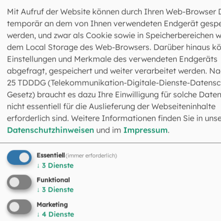
Mit Aufruf der Website können durch Ihren Web-Browser 
temporär an dem von Ihnen verwendeten Endgerät gespe
werden, und zwar als Cookie sowie in Speicherbereichen w
dem Local Storage des Web-Browsers. Darüber hinaus k
Einstellungen und Merkmale des verwendeten Endgeräts
Dr. Gabriela Grunden
abgefragt, gespeichert und weiter verarbeitet werden. Na
Abteilungsleiterin
25 TDDDG (Telekommunikation-Digitale-Dienste-Datensc
089 2137-74314
Gesetz) braucht es dazu Ihre Einwilligung für solche Daten
ggrunden@eomuc.de
nicht essentiell für die Auslieferung der Webseiteninhalte
erforderlich sind. Weitere Informationen finden Sie in uns
Datenschutzhinweisen
und im
Impressum
.
Essentiell
(immer erforderlich)
↓
3
Dienste
Funktional
Das könnte Sie auch
↓
3
Dienste
interessieren
Marketing
↓
4
Dienste