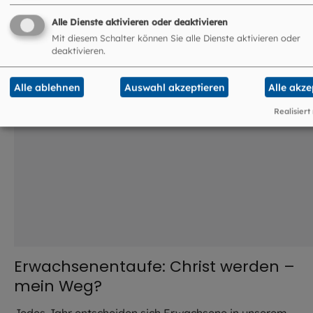
©
Robert Kiderle / EOM
Alle Dienste aktivieren oder deaktivieren
Mit diesem Schalter können Sie alle Dienste aktivieren oder
deaktivieren.
Alle ablehnen
Auswahl akzeptieren
Alle akze
Realisiert
Erwachsenentaufe: Christ werden –
mein Weg?
Jedes Jahr entscheiden sich Erwachsene in unserem