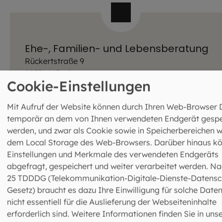
Ehe-, Familien- und Lebensberatung
Rückertstraße 9
80336 München
Cookie-Einstellungen
089 544311-0
info@eheberatung-oberbayern.de
Mehr Infos zur Ehe-, Familien- und
Mit Aufruf der Website können durch Ihren Web-Browser 
Lebensberatung
temporär an dem von Ihnen verwendeten Endgerät gespe
werden, und zwar als Cookie sowie in Speicherbereichen w
dem Local Storage des Web-Browsers. Darüber hinaus k
Einstellungen und Merkmale des verwendeten Endgeräts
abgefragt, gespeichert und weiter verarbeitet werden. Na
25 TDDDG (Telekommunikation-Digitale-Dienste-Datensc
Abteilung Familien- und
Gesetz) braucht es dazu Ihre Einwilligung für solche Daten
nicht essentiell für die Auslieferung der Webseiteninhalte
Erwachsenenpastoral
erforderlich sind. Weitere Informationen finden Sie in uns
Leitung: Markus Reischl