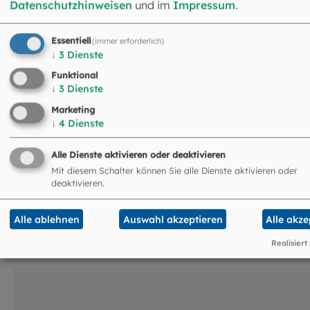
Datenschutzhinweisen
und im
Impressum
.
Schrammerstraße 3
80333 München
089 2137-1244
Essentiell
(immer erforderlich)
eheundfamilie@eomuc.de
↓
3
Dienste
Funktional
↓
3
Dienste
Marketing
↓
4
Dienste
Alle Dienste aktivieren oder deaktivieren
Mit diesem Schalter können Sie alle Dienste aktivieren oder
deaktivieren.
Das könnte Sie auch
Alle ablehnen
Auswahl akzeptieren
Alle akze
interessieren
Realisiert
©
pikselstock / stock.adobe.co