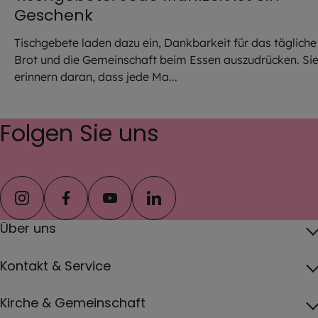
Geschenk
Tischgebete laden dazu ein, Dankbarkeit für das tägliche
Brot und die Gemeinschaft beim Essen auszudrücken. Si
erinnern daran, dass jede Ma...
Folgen Sie uns
instagram
facebook
youtube
linkedin
Über uns
Über das Erzbistum
Kontakt & Service
Erzbischof
Kontakt
Kirche & Gemeinschaft
Pfarreien