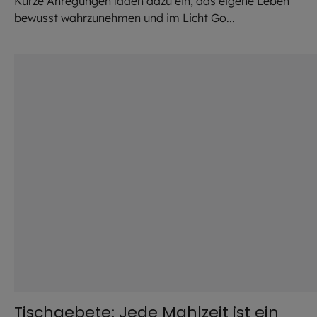
Kurze Anregungen laden dazu ein, das eigene Leben
bewusst wahrzunehmen und im Licht Go...
©
David
Tischgebete: Jede Mahlzeit ist ein