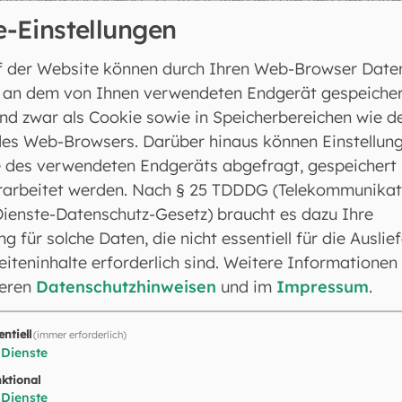
e-Einstellungen
rlich gesegnet.
lung im Jahr 1992, ist diese klar religiös ausgericht
f der Website können durch Ihren Web-Browser Date
literatur und liturgische Bücher – all das gehört weit
 an dem von Ihnen verwendeten Endgerät gespeicher
lich geprägten Stammkunden sollen ebenso angesproc
nd zwar als Cookie sowie in Speicherbereichen wie d
e sind, auch geistlich, und sich inspirieren lassen wol
es Web-Browsers. Darüber hinaus können Einstellun
teratur suchen oder etwas Philosophisches oder Geschi
 des verwendeten Endgeräts abgefragt, gespeichert
r für Jede und Jeden etwas dabei, nicht beliebig, sond
rarbeitet werden. Nach § 25 TDDDG (Telekommunikat
Besucherinnen und Besucher freuen“, ist Generalvikar 
Dienste-Datenschutz-Gesetz) braucht es dazu Ihre
ng für solche Daten, die nicht essentiell für die Auslie
usrichtung stellt sich die Dombuchhandlung unter Ges
iteninhalte erforderlich sind. Weitere Informationen
 und reagiert damit nicht nur auf veränderte Lesege
seren
Datenschutzhinweisen
und im
Impressum
.
icher internationaler Kunden. Auch räumlich hat sich 
strukturiert und konzentriert sich nun übersichtlich a
entiell
(immer erforderlich)
et die Dombuchhandlung mit rund 7.000 unterschiedl
Dienste
ktional
Dienste