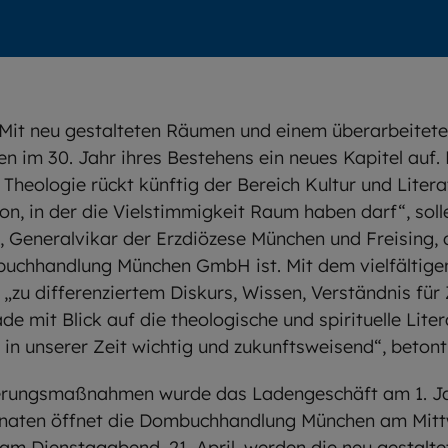
Mit neu gestalteten Räumen und einem überarbeitete
im 30. Jahr ihres Bestehens ein neues Kapitel auf
Theologie rückt künftig der Bereich Kultur und Litera
on, in der die Vielstimmigkeit Raum haben darf“, so
, Generalvikar der Erzdiözese München und Freising, d
buchhandlung München GmbH ist. Mit dem vielfältig
n „zu differenziertem Diskurs, Wissen, Verständnis f
e mit Blick auf die theologische und spirituelle Liter
t in unserer Zeit wichtig und zukunftsweisend“, beton
erungsmaßnahmen wurde das Ladengeschäft am 1. Ja
naten öffnet die Dombuchhandlung München am Mittwoc
s am Dienstagabend, 21. April, werden die neu gestal