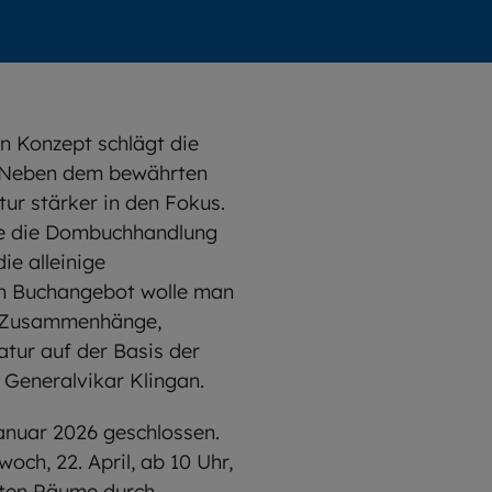
n Konzept schlägt die
. Neben dem bewährten
tur stärker in den Fokus.
lle die Dombuchhandlung
ie alleinige
en Buchangebot wolle man
ür Zusammenhänge,
atur auf der Basis der
t Generalvikar Klingan.
nuar 2026 geschlossen.
h, 22. April, ab 10 Uhr,
teten Räume durch