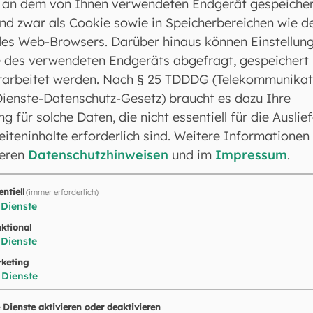
 an dem von Ihnen verwendeten Endgerät gespeicher
en. Der Kardinal dankte den Anwesenden für ihren Ein
nd zwar als Cookie sowie in Speicherbereichen wie d
für ihre Arbeit. Sie begleiten Frauen in einer sensi
es Web-Browsers. Darüber hinaus können Einstellun
on“ und fügte hinzu: „Sie sind Lebensschutz.“
 des verwendeten Endgeräts abgefragt, gespeichert
rarbeitet werden. Nach § 25 TDDDG (Telekommunikat
Dienste-Datenschutz-Gesetz) braucht es dazu Ihre
 Katholischen Schwangerenberatung verfolgt das Zie
ng für solche Daten, die nicht essentiell für die Auslie
eren Verlauf ihrer Schwangerschaft aufzuzeigen und si
iteninhalte erforderlich sind. Weitere Informationen
n Fragen zu beraten sowie bei der Inanspruchnahme w
seren
Datenschutzhinweisen
und im
Impressum
.
 Vernetzung mit den „Frühen Hilfen“ endet die Unterst
ne nachhaltige Begleitung bis zum dritten Lebensjahr
entiell
(immer erforderlich)
r Aktion für das Leben e.V., der SkF-Ortsverbände un
Dienste
Erzbischöfliche Hilfsfonds für Schwangere und Mütter
ktional
elfallhilfen. Ergänzt wird dieses Angebot unter andere
Dienste
ung der Erzdiözese sowie die Telefonseelsorge. Die 
keting
Dienste
er Erzdiözese München und Freising steht allen Frau
nd Nationalität offen. (fho)
e Dienste aktivieren oder deaktivieren