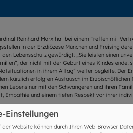
rdinal Reinhard Marx hat bei einem Treffen mit Vertr
tellen in der Erzdiözese München und Freising deren
 den Lebensschutz gewürdigt: „Sie leisten einen unv
milien“, der nicht mit der Geburt eines Kindes ende, s
Notsituationen in ihrem Alltag“ weiter begleite. Der 
dem kürzlich erfolgten Austausch im Erzbischöflichen 
nen Lebens nur mit den Schwangeren und ihren Fami
ät, Empathie und einem tiefen Respekt vor ihrer indivi
e-Einstellungen
ich im Rahmen des Treffens mit Fach- und Führungskr
) aus München, Garmisch-Partenkirchen und Südostba
f der Website können durch Ihren Web-Browser Date
 aus, die auch über die wachsenden Herausforderung