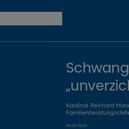
Erzbistum München und Freising
Schwange
„unverzi
Kardinal Reinhard Marx
Familienberatungsstell
04.05.2026