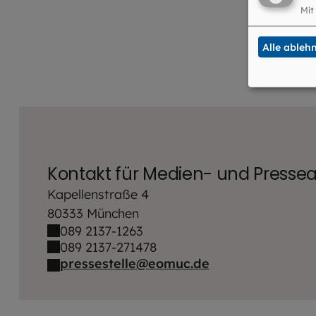
Mit
Alle ableh
Kontakt für Medien- und Presse
Kapellenstraße 4
80333 München
089 2137-1263
089 2137-271478
pressestelle@eomuc.de