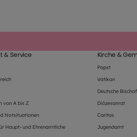
t & Service
Kirche & Gem
Papst
reich
Vatikan
Deutsche Bischo
m von A bis Z
Diözesanrat
nd Notsituationen
Caritas
für Haupt- und Ehrenamtliche
Jugendamt