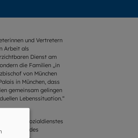
eterinnen und Vertretern
 Arbeit als
erzichtbaren Dienst am
ondern die Familien „in
Erzbischof von München
Palais in München, dass
lien gemeinsam gelingen
duellen Lebenssituation.“
äften des Sozialdienstes
yern sowie des
n
en in ihrem