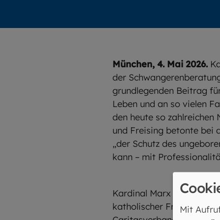
München, 4. Mai 2026.
Ka
der Schwangerenberatungss
grundlegenden Beitrag für
Leben und an so vielen Fa
den heute so zahlreichen 
und Freising betonte bei 
„der Schutz des ungebore
kann – mit Professionalit
Cooki
Kardinal Marx tauschte s
katholischer Frauen (SkF
Mit Aufru
Caritasverbands Landshut