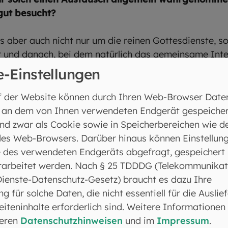
gut besucht?
es aber auch nicht nur um die reinen Gottesdienste, s
r und danach, bei dem natürlich das gemeinsame Int
nik, ist sowieso von vornherein per du. Im Sommer w
e-Einstellungen
holt und gegrillt. Ein großes Happening mit einem G
f der Website können durch Ihren Web-Browser Date
 an dem von Ihnen verwendeten Endgerät gespeicher
nd zwar als Cookie sowie in Speicherbereichen wie d
es Web-Browsers. Darüber hinaus können Einstellun
 des verwendeten Endgeräts abgefragt, gespeichert
rarbeitet werden. Nach § 25 TDDDG (Telekommunikat
Dienste-Datenschutz-Gesetz) braucht es dazu Ihre
ng für solche Daten, die nicht essentiell für die Auslie
iteninhalte erforderlich sind. Weitere Informationen
seren
Datenschutzhinweisen
und im
Impressum
.