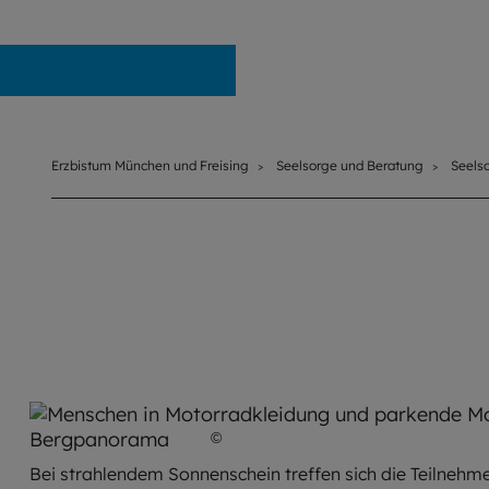
Erzbistum München und Freising
Erzbistum München und Freising
Seelsorge und Beratung
Seels
©
Andreas Pollok / EOM
Bei strahlendem Sonnenschein treffen sich die Teilnehme