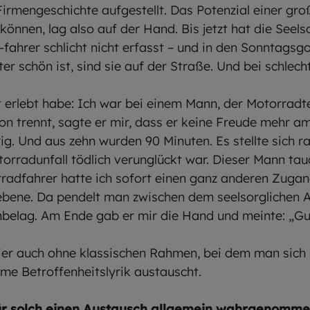
Firmengeschichte aufgestellt. Das Potenzial einer gro
nnen, lag also auf der Hand. Bis jetzt hat die Seels
fahrer schlicht nicht erfasst – und in den Sonntags
er schön ist, sind sie auf der Straße. Und bei schle
st erlebt habe: Ich war bei einem Mann, der Motorradtei
on trennt, sagte er mir, dass er keine Freude mehr 
rig. Und aus zehn wurden 90 Minuten. Es stellte sich r
orradunfall tödlich verunglückt war. Dieser Mann tauc
rradfahrer hatte ich sofort einen ganz anderen Zugan
bene. Da pendelt man zwischen dem seelsorglichen A
nbelag. Am Ende gab er mir die Hand und meinte: „G
hier auch ohne klassischen Rahmen, bei dem man sich
mme Betroffenheitslyrik austauscht.
ür solch einen Austausch allgemein wahrgenommen