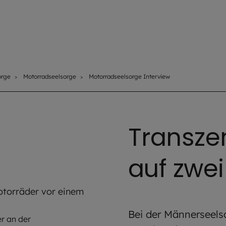
orge
Motorradseelsorge
Motorradseelsorge Interview
Transze
auf zwe
Bei der Männerseelso
r an der