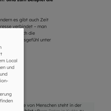
ondern es gibt auch Zeit
eresse verbindet – man
ird dann noch die
emeinschaftsgefühl unter
n
t
em Local
gen und
 und
ion-
ferung
 finden
©
Andreas Pollok / EOM