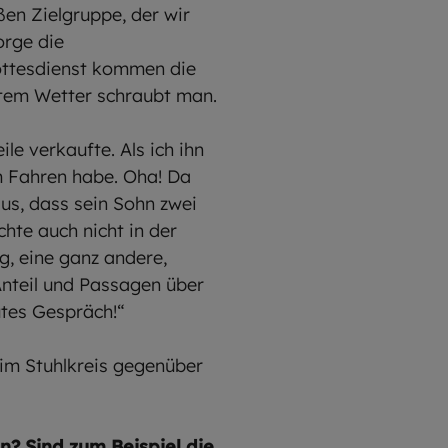
ßen Zielgruppe, der wir
orge die
gottesdienst kommen die
chtem Wetter schraubt man.
le verkaufte. Als ich ihn
am Fahren habe. Oha! Da
aus, dass sein Sohn zwei
hte auch nicht in der
g, eine ganz andere,
nteil und Passagen über
utes Gespräch!“
 im Stuhlkreis gegenüber
? Sind zum Beispiel die