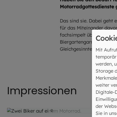
Motorradgottesdienste 
Das sind sie. Dabei geht 
für das Miteinander davo
fachsimpelt über die Tech
Cooki
Biergartengarnitur rausge
Gleichgesinnten.
Mit Aufru
temporär
werden, u
Storage d
Merkmale
weiter ve
Impressionen
Digitale-
Einwilligu
der Webse
©
Andreas Pollok / EOM
Sie in un